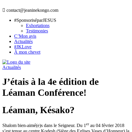
contact@jeaninekongo.com
#SponsoriséparJESUS
Exhortations
Testimonies
C’Mon avis
Actualités
#JKLove
À mon chevet
Actualités
J’étais à la 4e édition de
Léaman Conférence!
Léaman, Késako?
er
Shalom bien-aimé(e)s dans le Seigneur. Du 1
au 04 février 2018
s’est tenue au centre Kodesh (Siège des Eglises Vases d’Honneur) la